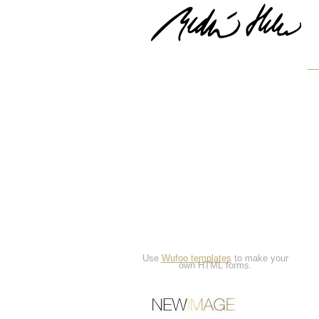
Use
Wufoo templates
to make your
own HTML forms.