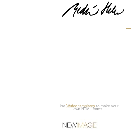
Use
Wufoo templates
to make your
own HTML forms.