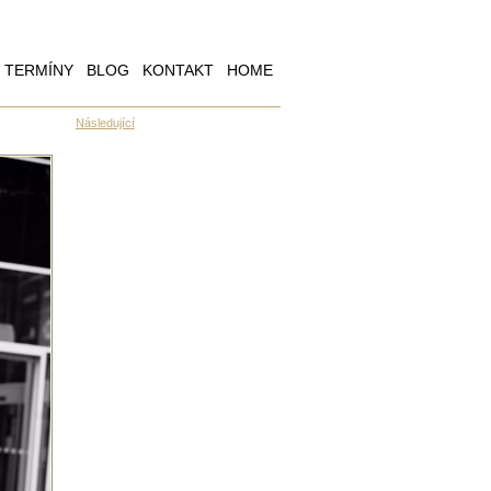
TERMÍNY
BLOG
KONTAKT
HOME
Následující