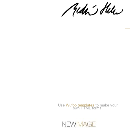
Use
Wufoo templates
to make your
own HTML forms.